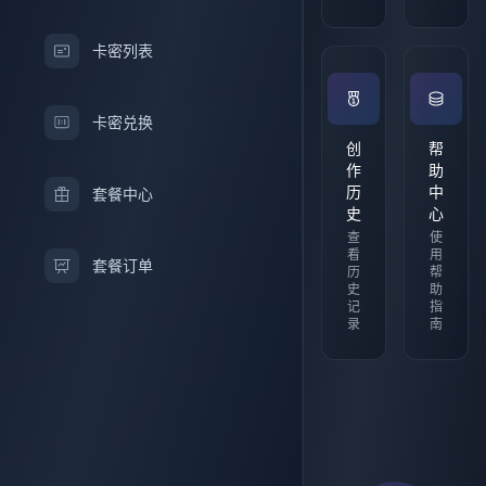
卡密列表
卡密兑换
创
帮
作
助
历
中
套餐中心
史
心
查
使
看
用
套餐订单
历
帮
史
助
记
指
录
南