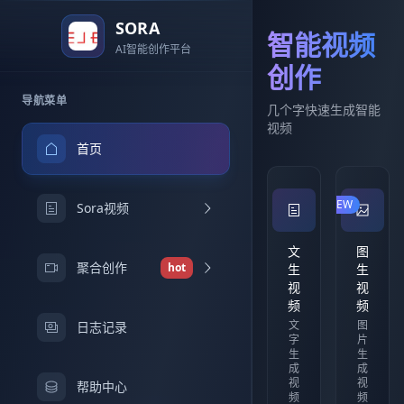
SORA
智能视频
AI智能创作平台
创作
导航菜单
几个字快速生成智能
视频
首页
NEW
Sora视频
文
图
聚合创作
hot
生
生
视
视
频
频
文
图
日志记录
字
片
生
生
成
成
视
视
帮助中心
频
频